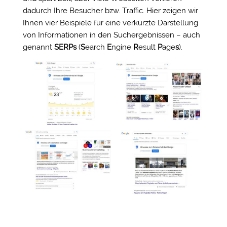
dadurch Ihre Besucher bzw. Traffic. Hier zeigen wir
Ihnen vier Beispiele für eine verkürzte Darstellung
von Informationen in den Suchergebnissen – auch
genannt
SERPs
(
S
earch
E
ngine
R
esult
P
age
s
).