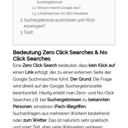
Suchergebnisse
Warum macht Google das?
3 Maßnahmen für SEO-Marketer
Suchergebnisse austricksen und Klick
erzwingen?
Fazit:
Bedeutung Zero Click Searches & No
Click Searches
Eine
Zero Click Search
bedeutet, dass
kein Klick
auf
einen
Link
erfolgt, der zu einer externen Seite der
Google Suchmaschine führt.
Der Grund
: Die Frage
wird direkt auf der Google Suchergebnisseite
beantwortet. Häufig erlebt man Zero- und No-Click
Searches z.B. bei
Suchergebnissen
zu
bekannten
Personen
, einzelnen
(Fach-)Begriffen
,
Suchanfragen aus mehreren Wörtern bestehend
oder
zum Wetter
. Das ist natürlich sehr praktisch
und spart Zeit, aber viele Webseiten verlieren